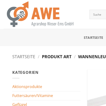
Zum
Inhalt
springen
STARTSEITE
STARTSEITE
/
PRODUKT ART
/
WANNENLEUCH
KATEGORIEN
Aktionsprodukte
Futtersäuren/Vitamine
Geflügel