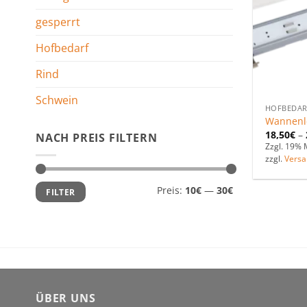
gesperrt
Hofbedarf
Rind
Schwein
HOFBEDAR
Wannenle
18,50
€
–
NACH PREIS FILTERN
Zzgl. 19% 
zzgl.
Versa
Min.
Max.
Preis:
10€
—
30€
FILTER
Preis
Preis
ÜBER UNS