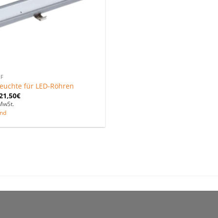
F
uchte für LED-Röhren
21,50
€
MwSt.
nd