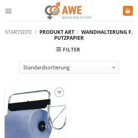
Zum
Inhalt
springen
STARTSEITE
/
PRODUKT ART
/
WANDHALTERUNG F.
PUTZPAPIER
FILTER
Zu den
Favoriten
hinzufügen