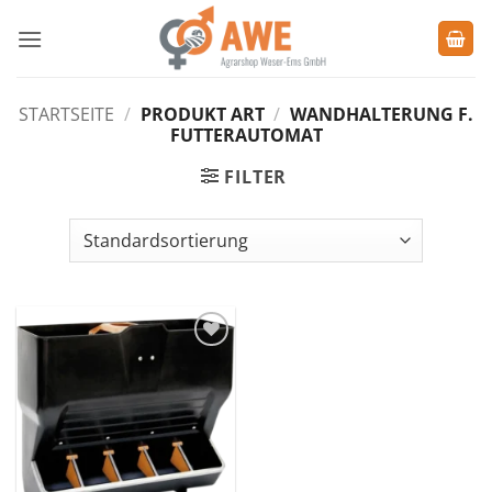
Zum
Inhalt
springen
STARTSEITE
/
PRODUKT ART
/
WANDHALTERUNG F.
FUTTERAUTOMAT
FILTER
Zu den
Favoriten
hinzufügen