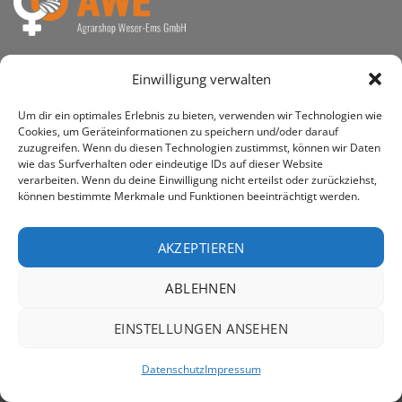
awe ist heute auf vielen Höfen die 1. Adresse, wenn es
Einwilligung verwalten
um den Kauf landwirtschaftlicher Bedarfsartikel geht.
Um dir ein optimales Erlebnis zu bieten, verwenden wir Technologien wie
Cookies, um Geräteinformationen zu speichern und/oder darauf
zuzugreifen. Wenn du diesen Technologien zustimmst, können wir Daten
wie das Surfverhalten oder eindeutige IDs auf dieser Website
PayPal
Rechung
verarbeiten. Wenn du deine Einwilligung nicht erteilst oder zurückziehst,
können bestimmte Merkmale und Funktionen beeinträchtigt werden.
IMPRESSUM
DATENSCHUTZERKLÄRUNG
Copyright 2026 ©
AWE - Agrarshop Weser-Ems GmbH
AKZEPTIEREN
ABLEHNEN
EINSTELLUNGEN ANSEHEN
Datenschutz
Impressum