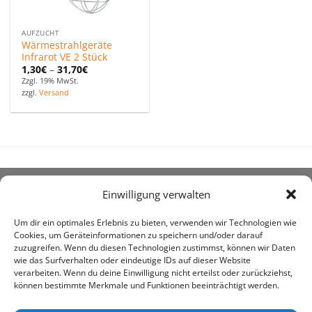
AUFZUCHT
Wärmestrahlgeräte
Infrarot VE 2 Stück
1,30
€
–
31,70
€
Zzgl. 19% MwSt.
zzgl.
Versand
Einwilligung verwalten
ÜBER UNS
Um dir ein optimales Erlebnis zu bieten, verwenden wir Technologien wie
Cookies, um Geräteinformationen zu speichern und/oder darauf
zuzugreifen. Wenn du diesen Technologien zustimmst, können wir Daten
wie das Surfverhalten oder eindeutige IDs auf dieser Website
verarbeiten. Wenn du deine Einwilligung nicht erteilst oder zurückziehst,
können bestimmte Merkmale und Funktionen beeinträchtigt werden.
awe ist heute auf vielen Höfen die 1. Adresse, wenn es