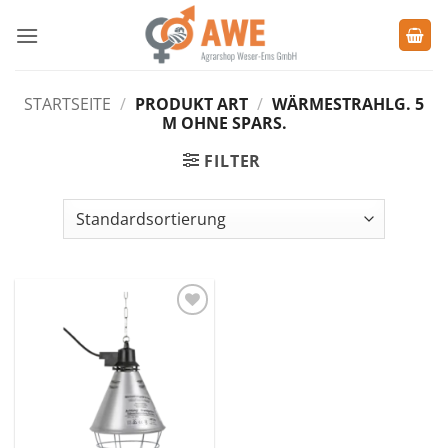
Zum
Inhalt
springen
STARTSEITE
/
PRODUKT ART
/
WÄRMESTRAHLG. 5
M OHNE SPARS.
FILTER
Zu den
Favoriten
hinzufügen