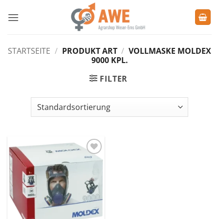
Zum
Inhalt
springen
STARTSEITE
/
PRODUKT ART
/
VOLLMASKE MOLDEX
9000 KPL.
FILTER
Zu den
Favoriten
hinzufügen