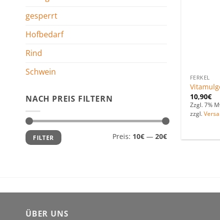
gesperrt
Hofbedarf
Rind
Schwein
FERKEL
Vitamulg
10,90
€
NACH PREIS FILTERN
Zzgl. 7% M
zzgl.
Versa
Min.
Max.
Preis:
10€
—
20€
FILTER
Preis
Preis
ÜBER UNS