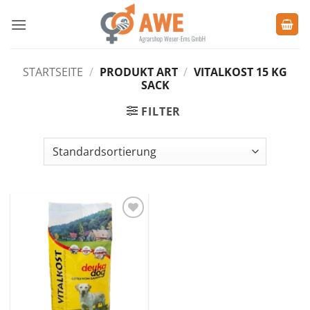
Zum
Inhalt
springen
STARTSEITE
/
PRODUKT ART
/
VITALKOST 15 KG
SACK
FILTER
Zu den
Favoriten
hinzufügen