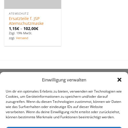
ATEMSCHUTZ
Ersatzteile f. JSP
Atemschutzmaske
1,15
€
–
102,00
€
Zzgl. 19% MwSt.
zzgl.
Versand
Einwilligung verwalten
ÜBER UNS
Um dir ein optimales Erlebnis zu bieten, verwenden wir Technologien wie
Cookies, um Geräteinformationen zu speichern und/oder darauf
zuzugreifen. Wenn du diesen Technologien zustimmst, können wir Daten
wie das Surfverhalten oder eindeutige IDs auf dieser Website
verarbeiten. Wenn du deine Einwilligung nicht erteilst oder zurückziehst,
können bestimmte Merkmale und Funktionen beeinträchtigt werden.
awe ist heute auf vielen Höfen die 1. Adresse, wenn es