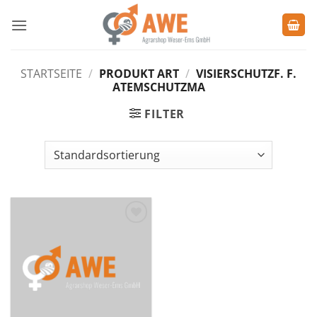
Zum
Inhalt
springen
STARTSEITE
/
PRODUKT ART
/
VISIERSCHUTZF. F.
ATEMSCHUTZMA
FILTER
Zu den
Favoriten
hinzufügen