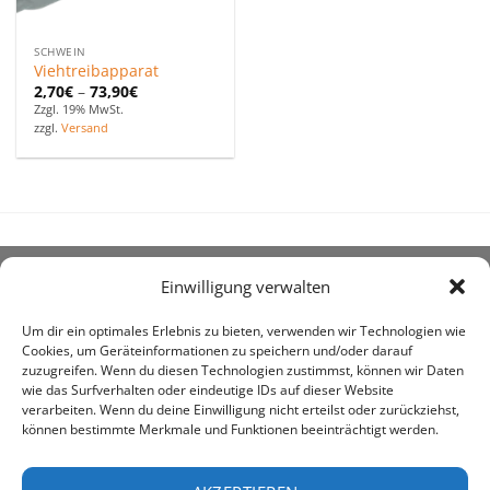
SCHWEIN
Viehtreibapparat
2,70
€
–
73,90
€
Zzgl. 19% MwSt.
zzgl.
Versand
Einwilligung verwalten
ÜBER UNS
Um dir ein optimales Erlebnis zu bieten, verwenden wir Technologien wie
Cookies, um Geräteinformationen zu speichern und/oder darauf
zuzugreifen. Wenn du diesen Technologien zustimmst, können wir Daten
wie das Surfverhalten oder eindeutige IDs auf dieser Website
verarbeiten. Wenn du deine Einwilligung nicht erteilst oder zurückziehst,
können bestimmte Merkmale und Funktionen beeinträchtigt werden.
awe ist heute auf vielen Höfen die 1. Adresse, wenn es
um den Kauf landwirtschaftlicher Bedarfsartikel geht.