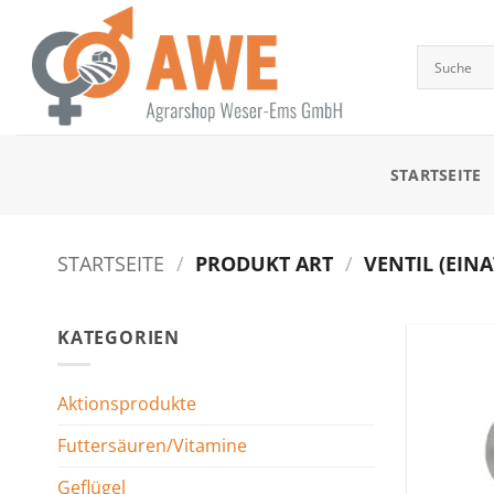
Zum
Inhalt
springen
STARTSEITE
STARTSEITE
/
PRODUKT ART
/
VENTIL (EIN
KATEGORIEN
Aktionsprodukte
Futtersäuren/Vitamine
Geflügel