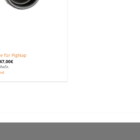
le für PigNap
47,00
€
MwSt.
nd