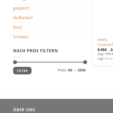
gesperrt
Hofbedarf
Rind
Schwein
FERKEL
Ersatztei
0,95
€
–
2
NACH PREIS FILTERN
Zzgl. 19% 
zzgl.
Versa
Min.
Max.
Preis:
0€
—
250€
FILTER
Preis
Preis
ÜBER UNS