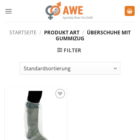
Zum
Inhalt
springen
STARTSEITE
/
PRODUKT ART
/
ÜBERSCHUHE MIT
GUMMIZUG
FILTER
Zu den
Favoriten
hinzufügen