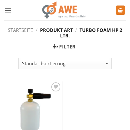
Zum
Inhalt
springen
STARTSEITE
/
PRODUKT ART
/
TURBO FOAM HP 2
LTR.
FILTER
Zu den
Favoriten
hinzufügen