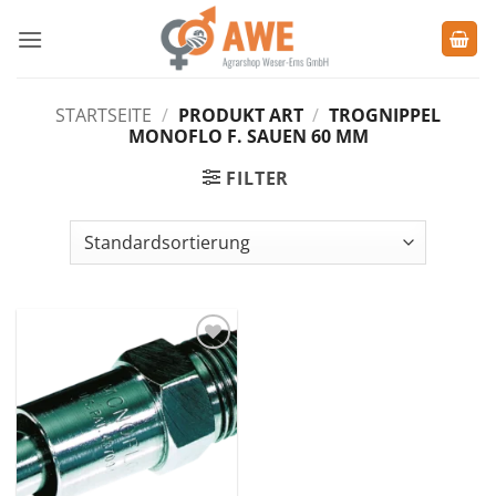
Zum
Inhalt
springen
STARTSEITE
/
PRODUKT ART
/
TROGNIPPEL
MONOFLO F. SAUEN 60 MM
FILTER
Zu den
Favoriten
hinzufügen