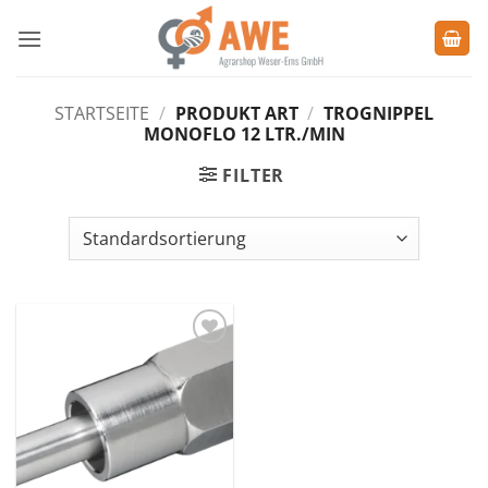
Zum
Inhalt
springen
STARTSEITE
/
PRODUKT ART
/
TROGNIPPEL
MONOFLO 12 LTR./MIN
FILTER
Zu den
Favoriten
hinzufügen