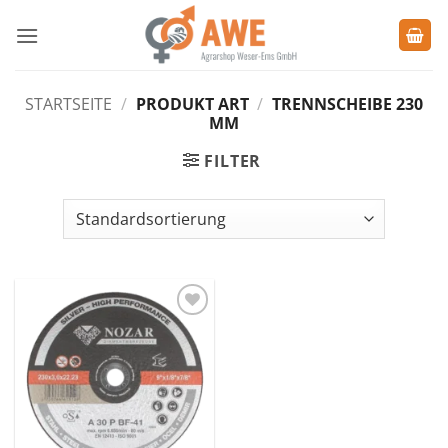
Zum
Inhalt
springen
STARTSEITE
/
PRODUKT ART
/
TRENNSCHEIBE 230
MM
FILTER
Zu den
Favoriten
hinzufügen