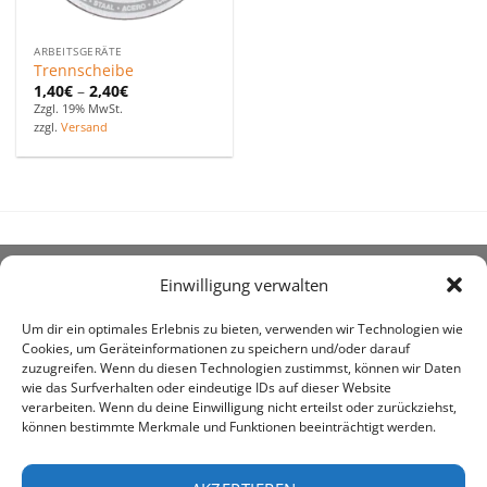
ARBEITSGERÄTE
Trennscheibe
1,40
€
–
2,40
€
Zzgl. 19% MwSt.
zzgl.
Versand
Einwilligung verwalten
ÜBER UNS
Um dir ein optimales Erlebnis zu bieten, verwenden wir Technologien wie
Cookies, um Geräteinformationen zu speichern und/oder darauf
zuzugreifen. Wenn du diesen Technologien zustimmst, können wir Daten
wie das Surfverhalten oder eindeutige IDs auf dieser Website
verarbeiten. Wenn du deine Einwilligung nicht erteilst oder zurückziehst,
können bestimmte Merkmale und Funktionen beeinträchtigt werden.
awe ist heute auf vielen Höfen die 1. Adresse, wenn es
um den Kauf landwirtschaftlicher Bedarfsartikel geht.