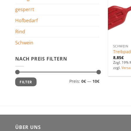
gesperrt
Hofbedarf
Rind
Schwein
SCHWEIN
Treibpad
8,85
€
NACH PREIS FILTERN
Zzgl. 19% 
zzgl.
Versa
Min.
Max.
Preis:
0€
—
10€
FILTER
Preis
Preis
ÜBER UNS