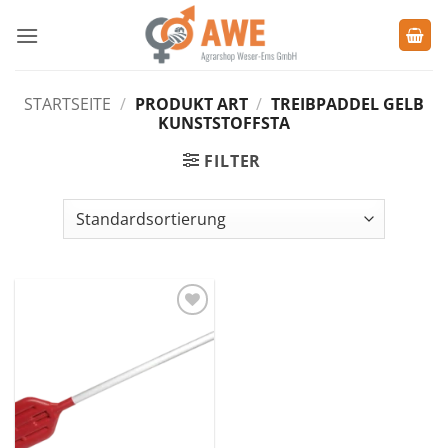
Zum
Inhalt
springen
STARTSEITE
/
PRODUKT ART
/
TREIBPADDEL GELB
KUNSTSTOFFSTA
FILTER
Zu den
Favoriten
hinzufügen