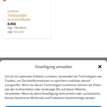
SCHWEIN
Treibpaddel
Kunststoffstab
8,85
€
Zzgl. 19% MwSt.
zzgl.
Versand
Einwilligung verwalten
ÜBER UNS
Um dir ein optimales Erlebnis zu bieten, verwenden wir Technologien wie
Cookies, um Geräteinformationen zu speichern und/oder darauf
zuzugreifen. Wenn du diesen Technologien zustimmst, können wir Daten
wie das Surfverhalten oder eindeutige IDs auf dieser Website
verarbeiten. Wenn du deine Einwilligung nicht erteilst oder zurückziehst,
können bestimmte Merkmale und Funktionen beeinträchtigt werden.
awe ist heute auf vielen Höfen die 1. Adresse, wenn es