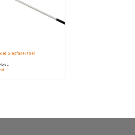
el Glasfaserstiel
MwSt.
nd