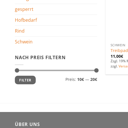
gesperrt
Hofbedarf
Rind
Schwein
SCHWEIN
Treibpadd
11,00
€
NACH PREIS FILTERN
Zzgl. 19% 
zzgl.
Versa
Min.
Max.
Preis:
10€
—
20€
FILTER
Preis
Preis
ÜBER UNS