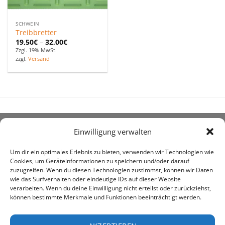
SCHWEIN
Treibbretter
19,50
€
–
32,00
€
Zzgl. 19% MwSt.
zzgl.
Versand
Einwilligung verwalten
ÜBER UNS
Um dir ein optimales Erlebnis zu bieten, verwenden wir Technologien wie
Cookies, um Geräteinformationen zu speichern und/oder darauf
zuzugreifen. Wenn du diesen Technologien zustimmst, können wir Daten
wie das Surfverhalten oder eindeutige IDs auf dieser Website
verarbeiten. Wenn du deine Einwilligung nicht erteilst oder zurückziehst,
können bestimmte Merkmale und Funktionen beeinträchtigt werden.
awe ist heute auf vielen Höfen die 1. Adresse, wenn es
um den Kauf landwirtschaftlicher Bedarfsartikel geht.