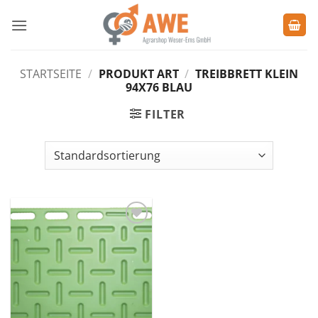
Zum
Inhalt
springen
STARTSEITE
/
PRODUKT ART
/
TREIBBRETT KLEIN
94X76 BLAU
FILTER
Zu den
Favoriten
hinzufügen