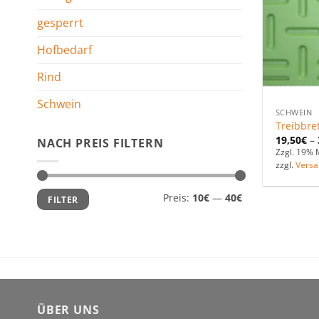
gesperrt
Hofbedarf
Rind
Schwein
SCHWEIN
Treibbre
19,50
€
–
NACH PREIS FILTERN
Zzgl. 19% 
zzgl.
Versa
Min.
Max.
Preis:
10€
—
40€
FILTER
Preis
Preis
ÜBER UNS