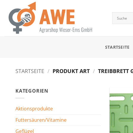
Zum
Inhalt
springen
STARTSEITE
STARTSEITE
/
PRODUKT ART
/
TREIBBRETT G
KATEGORIEN
Aktionsprodukte
Futtersäuren/Vitamine
Geflügel