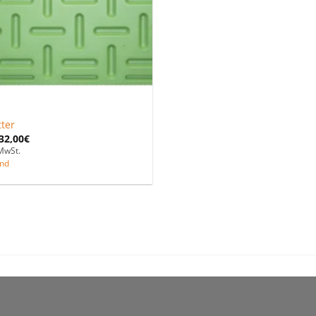
tter
32,00
€
MwSt.
nd