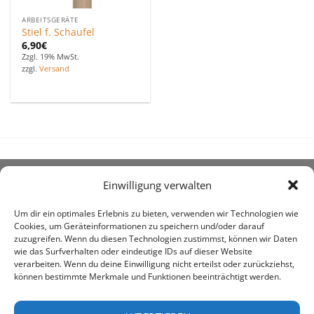
ARBEITSGERÄTE
Stiel f. Schaufel
6,90
€
Zzgl. 19% MwSt.
zzgl.
Versand
Einwilligung verwalten
ÜBER UNS
Um dir ein optimales Erlebnis zu bieten, verwenden wir Technologien wie
Cookies, um Geräteinformationen zu speichern und/oder darauf
zuzugreifen. Wenn du diesen Technologien zustimmst, können wir Daten
wie das Surfverhalten oder eindeutige IDs auf dieser Website
verarbeiten. Wenn du deine Einwilligung nicht erteilst oder zurückziehst,
können bestimmte Merkmale und Funktionen beeinträchtigt werden.
awe ist heute auf vielen Höfen die 1. Adresse, wenn es
um den Kauf landwirtschaftlicher Bedarfsartikel geht.