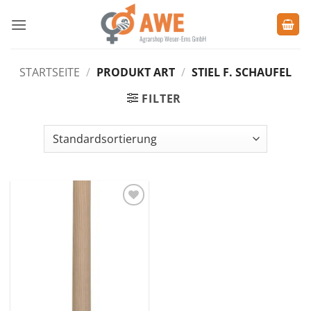
Zum
Inhalt
springen
STARTSEITE
/
PRODUKT ART
/
STIEL F. SCHAUFEL
FILTER
Zu den
Favoriten
hinzufügen