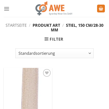
Zum
Inhalt
springen
STARTSEITE
/
PRODUKT ART
/
STIEL, 150 CM/28-30
MM
FILTER
Zu den
Favoriten
hinzufügen