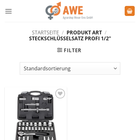
Zum
Inhalt
springen
STARTSEITE
/
PRODUKT ART
/
STECKSCHLÜSSELSATZ PROFI 1/2"
FILTER
Zu den
Favoriten
hinzufügen