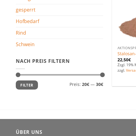
gesperrt
Hofbedarf
Rind
Schwein
AKTIONSP
Stalosan
22,50
€
NACH PREIS FILTERN
Zzgl. 19% 
zzgl.
Versa
Min.
Max.
Preis:
20€
—
30€
FILTER
Preis
Preis
ÜBER UNS