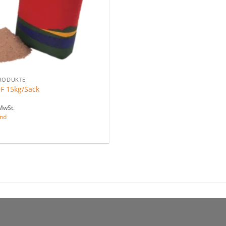
RODUKTE
-F 15kg/Sack
MwSt.
nd