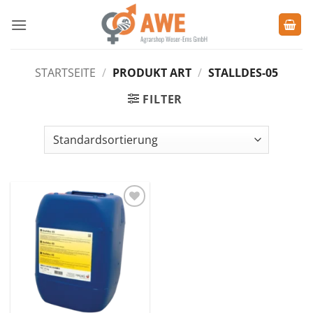
Zum
Inhalt
springen
STARTSEITE
/
PRODUKT ART
/
STALLDES-05
FILTER
Zu den
Favoriten
hinzufügen