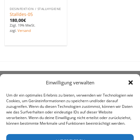
DESINFEKTION / STALLHYGIENE
Stalldes-05
180,00
€
Zzgl. 19% MwSt.
zzgl.
Versand
Einwilligung verwalten
ÜBER UNS
Um dir ein optimales Erlebnis zu bieten, verwenden wir Technologien wie
Cookies, um Geräteinformationen zu speichern und/oder darauf
zuzugreifen. Wenn du diesen Technologien zustimmst, können wir Daten
wie das Surfverhalten oder eindeutige IDs auf dieser Website
verarbeiten. Wenn du deine Einwilligung nicht erteilst oder zurückziehst,
können bestimmte Merkmale und Funktionen beeinträchtigt werden.
awe ist heute auf vielen Höfen die 1. Adresse, wenn es
um den Kauf landwirtschaftlicher Bedarfsartikel geht.