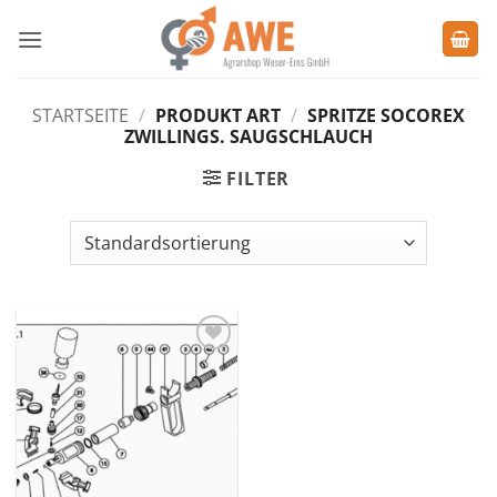
Zum
Inhalt
springen
STARTSEITE
/
PRODUKT ART
/
SPRITZE SOCOREX
ZWILLINGS. SAUGSCHLAUCH
FILTER
Zu den
Favoriten
hinzufügen