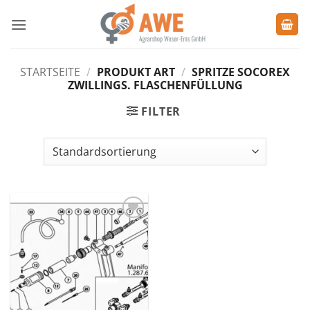
Zum
Inhalt
springen
STARTSEITE
/
PRODUKT ART
/
SPRITZE SOCOREX
ZWILLINGS. FLASCHENFÜLLUNG
FILTER
Zu den
Favoriten
hinzufügen