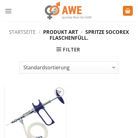
Zum
Inhalt
springen
STARTSEITE
/
PRODUKT ART
/
SPRITZE SOCOREX
FLASCHENFÜLL.
FILTER
Zu den
Favoriten
hinzufügen