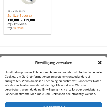
BEHANDLUNG
Spritze Socorex
110,00
€
–
129,00
€
Zzgl. 19% MwSt.
zzgl.
Versand
Einwilligung verwalten
ÜBER UNS
Um dir ein optimales Erlebnis zu bieten, verwenden wir Technologien wie
Cookies, um Geräteinformationen zu speichern und/oder darauf
zuzugreifen. Wenn du diesen Technologien zustimmst, können wir Daten
wie das Surfverhalten oder eindeutige IDs auf dieser Website
verarbeiten. Wenn du deine Einwilligung nicht erteilst oder zurückziehst,
können bestimmte Merkmale und Funktionen beeinträchtigt werden.
awe ist heute auf vielen Höfen die 1. Adresse, wenn es
um den Kauf landwirtschaftlicher Bedarfsartikel geht.