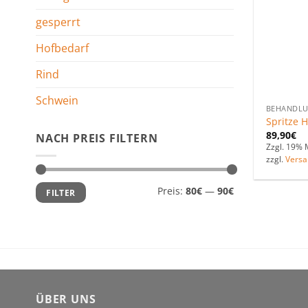
gesperrt
Hofbedarf
Rind
Schwein
BEHANDL
Spritze 
89,90
€
NACH PREIS FILTERN
Zzgl. 19% 
zzgl.
Versa
Min.
Max.
Preis:
80€
—
90€
FILTER
Preis
Preis
ÜBER UNS