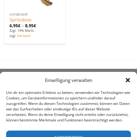
HOFBEDARF
Spritzdüse
6,95
€
–
8,95
€
Zzgl. 19% MwSt.
zzgl.
Versand
Einwilligung verwalten
ÜBER UNS
Um dir ein optimales Erlebnis zu bieten, verwenden wir Technologien wie
Cookies, um Geräteinformationen zu speichern und/oder darauf
zuzugreifen. Wenn du diesen Technologien zustimmst, können wir Daten
wie das Surfverhalten oder eindeutige IDs auf dieser Website
verarbeiten. Wenn du deine Einwilligung nicht erteilst oder zurückziehst,
können bestimmte Merkmale und Funktionen beeinträchtigt werden.
awe ist heute auf vielen Höfen die 1. Adresse, wenn es
um den Kauf landwirtschaftlicher Bedarfsartikel geht.