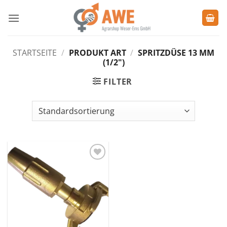
Zum
Inhalt
springen
STARTSEITE
/
PRODUKT ART
/
SPRITZDÜSE 13 MM
(1/2")
FILTER
Zu den
Favoriten
hinzufügen