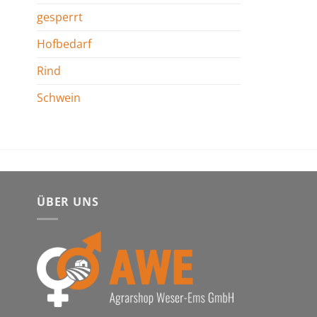
gesperrt
Hofbedarf
Rind
Schwein
ÜBER UNS