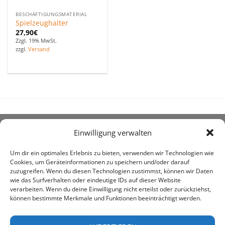
BESCHÄFTIGUNGSMATERIAL
Spielzeughalter
27,90
€
Zzgl. 19% MwSt.
zzgl.
Versand
Einwilligung verwalten
ÜBER UNS
Um dir ein optimales Erlebnis zu bieten, verwenden wir Technologien wie
Cookies, um Geräteinformationen zu speichern und/oder darauf
zuzugreifen. Wenn du diesen Technologien zustimmst, können wir Daten
wie das Surfverhalten oder eindeutige IDs auf dieser Website
verarbeiten. Wenn du deine Einwilligung nicht erteilst oder zurückziehst,
können bestimmte Merkmale und Funktionen beeinträchtigt werden.
awe ist heute auf vielen Höfen die 1. Adresse, wenn es
um den Kauf landwirtschaftlicher Bedarfsartikel geht.