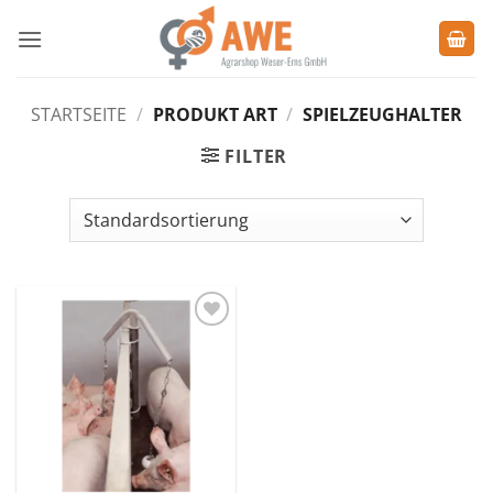
Zum
Inhalt
springen
STARTSEITE
/
PRODUKT ART
/
SPIELZEUGHALTER
FILTER
Zu den
Favoriten
hinzufügen