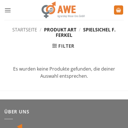
Zum
Inhalt
springen
STARTSEITE
/
PRODUKT ART
/
SPIELSICHEL F.
FERKEL
FILTER
Es wurden keine Produkte gefunden, die deiner
Auswahl entsprechen.
ÜBER UNS