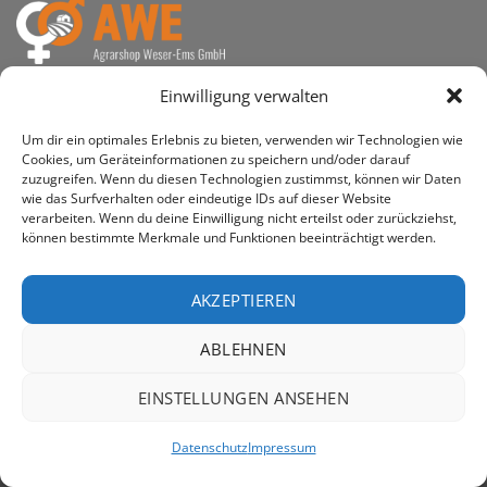
awe ist heute auf vielen Höfen die 1. Adresse, wenn es
Einwilligung verwalten
um den Kauf landwirtschaftlicher Bedarfsartikel geht.
Um dir ein optimales Erlebnis zu bieten, verwenden wir Technologien wie
Cookies, um Geräteinformationen zu speichern und/oder darauf
zuzugreifen. Wenn du diesen Technologien zustimmst, können wir Daten
wie das Surfverhalten oder eindeutige IDs auf dieser Website
verarbeiten. Wenn du deine Einwilligung nicht erteilst oder zurückziehst,
PayPal
Rechung
können bestimmte Merkmale und Funktionen beeinträchtigt werden.
IMPRESSUM
DATENSCHUTZERKLÄRUNG
Copyright 2026 ©
AWE - Agrarshop Weser-Ems GmbH
AKZEPTIEREN
ABLEHNEN
EINSTELLUNGEN ANSEHEN
Datenschutz
Impressum