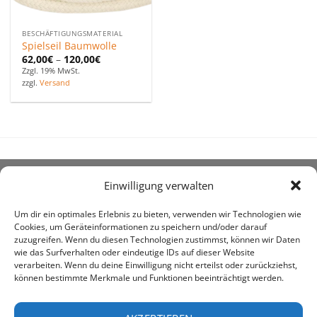
BESCHÄFTIGUNGSMATERIAL
Spielseil Baumwolle
62,00
€
–
120,00
€
Zzgl. 19% MwSt.
zzgl.
Versand
Einwilligung verwalten
ÜBER UNS
Um dir ein optimales Erlebnis zu bieten, verwenden wir Technologien wie
Cookies, um Geräteinformationen zu speichern und/oder darauf
zuzugreifen. Wenn du diesen Technologien zustimmst, können wir Daten
wie das Surfverhalten oder eindeutige IDs auf dieser Website
verarbeiten. Wenn du deine Einwilligung nicht erteilst oder zurückziehst,
können bestimmte Merkmale und Funktionen beeinträchtigt werden.
awe ist heute auf vielen Höfen die 1. Adresse, wenn es
um den Kauf landwirtschaftlicher Bedarfsartikel geht.