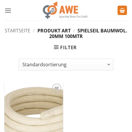
Zum
Inhalt
springen
STARTSEITE
/
PRODUKT ART
/
SPIELSEIL BAUMWOL.
20MM 100MTR
FILTER
Zu den
Favoriten
hinzufügen