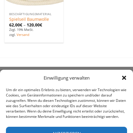
BESCHÄFTIGUNGSMATERIAL
Spielseil Baumwolle
62,00
€
–
120,00
€
Zzgl. 19% MwSt.
zzgl.
Versand
Einwilligung verwalten
ÜBER UNS
Um dir ein optimales Erlebnis zu bieten, verwenden wir Technologien wie
Cookies, um Geräteinformationen zu speichern und/oder darauf
zuzugreifen. Wenn du diesen Technologien zustimmst, können wir Daten
wie das Surfverhalten oder eindeutige IDs auf dieser Website
verarbeiten. Wenn du deine Einwilligung nicht erteilst oder zurückziehst,
können bestimmte Merkmale und Funktionen beeinträchtigt werden.
awe ist heute auf vielen Höfen die 1. Adresse, wenn es
um den Kauf landwirtschaftlicher Bedarfsartikel geht.