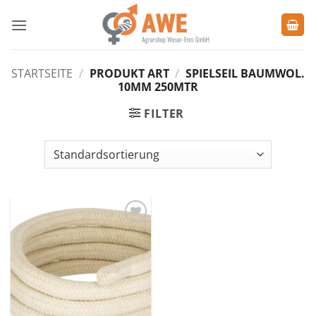
Zum
Inhalt
springen
STARTSEITE
/
PRODUKT ART
/
SPIELSEIL BAUMWOL.
10MM 250MTR
FILTER
Zu den
Favoriten
hinzufügen