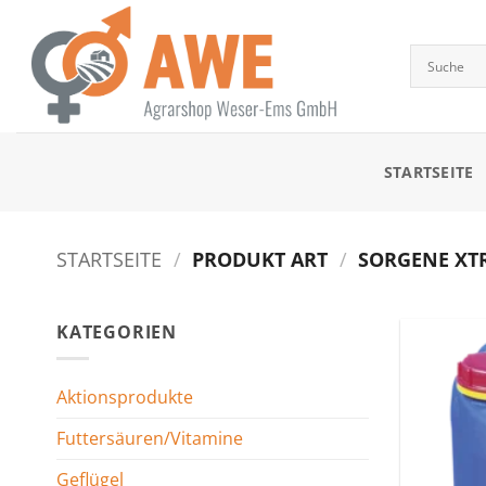
Zum
Inhalt
springen
STARTSEITE
STARTSEITE
/
PRODUKT ART
/
SORGENE XTR
KATEGORIEN
Aktionsprodukte
Futtersäuren/Vitamine
Geflügel