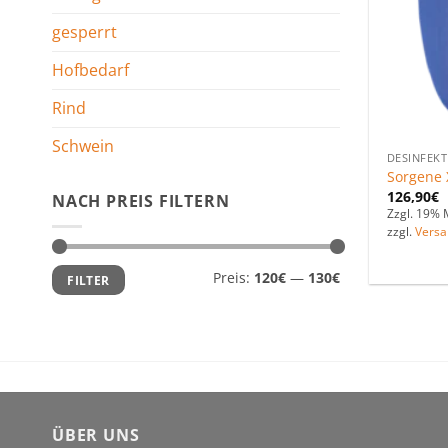
gesperrt
Hofbedarf
Rind
Schwein
DESINFEKT
Sorgene 
126,90
€
NACH PREIS FILTERN
Zzgl. 19% 
zzgl.
Versa
Min.
Max.
Preis:
120€
—
130€
FILTER
Preis
Preis
ÜBER UNS