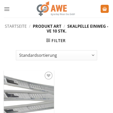
Zum
Inhalt
springen
STARTSEITE
/
PRODUKT ART
/
SKALPELLE EINWEG -
VE 10 STK.
FILTER
Zu den
Favoriten
hinzufügen