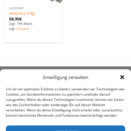
GESPERRT
Selontra 3 kg
58,90
€
Zzgl. 19% MwSt.
zzgl.
Versand
Einwilligung verwalten
ÜBER UNS
Um dir ein optimales Erlebnis zu bieten, verwenden wir Technologien wie
Cookies, um Geräteinformationen zu speichern und/oder darauf
zuzugreifen. Wenn du diesen Technologien zustimmst, können wir Daten
wie das Surfverhalten oder eindeutige IDs auf dieser Website
verarbeiten. Wenn du deine Einwilligung nicht erteilst oder zurückziehst,
können bestimmte Merkmale und Funktionen beeinträchtigt werden.
awe ist heute auf vielen Höfen die 1. Adresse, wenn es
um den Kauf landwirtschaftlicher Bedarfsartikel geht.