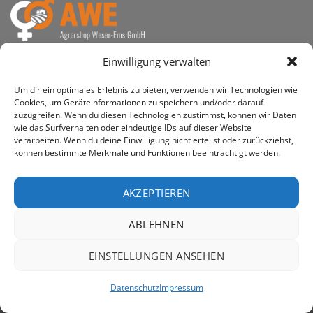
awe ist heute auf vielen Höfen die 1. Adresse, wenn es
Einwilligung verwalten
um den Kauf landwirtschaftlicher Bedarfsartikel geht.
Um dir ein optimales Erlebnis zu bieten, verwenden wir Technologien wie
Cookies, um Geräteinformationen zu speichern und/oder darauf
zuzugreifen. Wenn du diesen Technologien zustimmst, können wir Daten
wie das Surfverhalten oder eindeutige IDs auf dieser Website
verarbeiten. Wenn du deine Einwilligung nicht erteilst oder zurückziehst,
PayPal
Rechung
können bestimmte Merkmale und Funktionen beeinträchtigt werden.
IMPRESSUM
DATENSCHUTZERKLÄRUNG
Copyright 2026 ©
AWE - Agrarshop Weser-Ems GmbH
AKZEPTIEREN
ABLEHNEN
EINSTELLUNGEN ANSEHEN
Datenschutz
Impressum