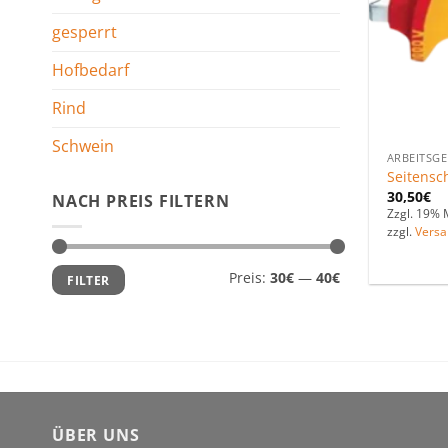
gesperrt
Hofbedarf
Rind
Schwein
ARBEITSG
Seitensc
30,50
€
NACH PREIS FILTERN
Zzgl. 19% 
zzgl.
Versa
Min.
Max.
Preis:
30€
—
40€
FILTER
Preis
Preis
ÜBER UNS