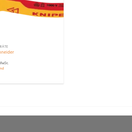
ERÄTE
hneider
MwSt.
nd