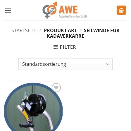
Zum
Inhalt
springen
STARTSEITE
/
PRODUKT ART
/
SEILWINDE FÜR
KADAVERKARRE
FILTER
Zu den
Favoriten
hinzufügen