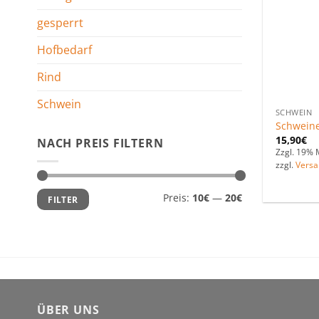
gesperrt
Hofbedarf
Rind
Schwein
SCHWEIN
Schwein
15,90
€
NACH PREIS FILTERN
Zzgl. 19% 
zzgl.
Versa
Min.
Max.
Preis:
10€
—
20€
FILTER
Preis
Preis
ÜBER UNS