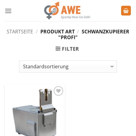
Zum
Inhalt
springen
STARTSEITE
/
PRODUKT ART
/
SCHWANZKUPIERER
"PROFI"
FILTER
Zu den
Favoriten
hinzufügen