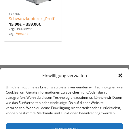
FERKEL
Schwanzkupierer „Profi“
15,90
€
–
359,00
€
Zzgl. 19% MwSt.
zzgl.
Versand
Einwilligung verwalten
ÜBER UNS
Um dir ein optimales Erlebnis zu bieten, verwenden wir Technologien wie
Cookies, um Geräteinformationen zu speichern und/oder darauf
zuzugreifen. Wenn du diesen Technologien zustimmst, können wir Daten
wie das Surfverhalten oder eindeutige IDs auf dieser Website
verarbeiten. Wenn du deine Einwilligung nicht erteilst oder zurückziehst,
können bestimmte Merkmale und Funktionen beeinträchtigt werden.
awe ist heute auf vielen Höfen die 1. Adresse, wenn es
um den Kauf landwirtschaftlicher Bedarfsartikel geht.