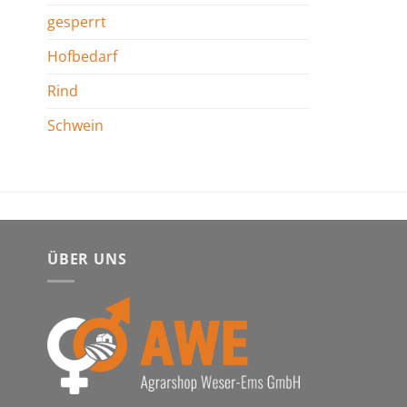
gesperrt
Hofbedarf
Rind
Schwein
ÜBER UNS