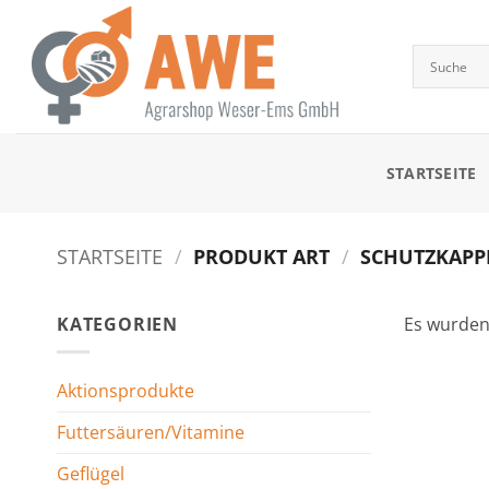
Zum
Inhalt
springen
STARTSEITE
STARTSEITE
/
PRODUKT ART
/
SCHUTZKAPPE
KATEGORIEN
Es wurden
Aktionsprodukte
Futtersäuren/Vitamine
Geflügel