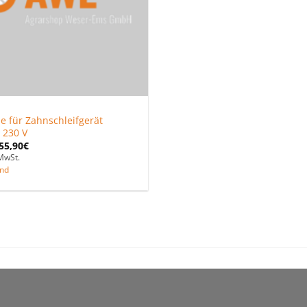
le für Zahnschleifgerät
 230 V
55,90
€
MwSt.
nd