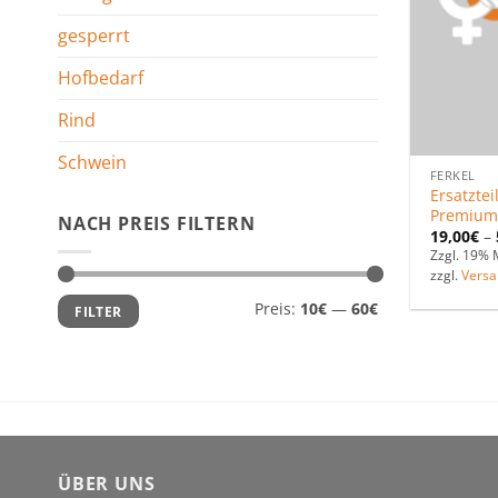
gesperrt
Hofbedarf
Rind
Schwein
FERKEL
Ersatztei
Premium
NACH PREIS FILTERN
19,00
€
–
Zzgl. 19% 
zzgl.
Versa
Min.
Max.
Preis:
10€
—
60€
FILTER
Preis
Preis
ÜBER UNS