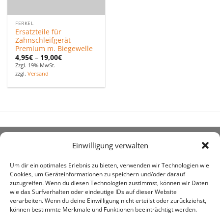
FERKEL
Ersatzteile für
Zahnschleifgerät
Premium m. Biegewelle
4,95
€
–
19,00
€
Zzgl. 19% MwSt.
zzgl.
Versand
Einwilligung verwalten
ÜBER UNS
Um dir ein optimales Erlebnis zu bieten, verwenden wir Technologien wie
Cookies, um Geräteinformationen zu speichern und/oder darauf
zuzugreifen. Wenn du diesen Technologien zustimmst, können wir Daten
wie das Surfverhalten oder eindeutige IDs auf dieser Website
verarbeiten. Wenn du deine Einwilligung nicht erteilst oder zurückziehst,
können bestimmte Merkmale und Funktionen beeinträchtigt werden.
awe ist heute auf vielen Höfen die 1. Adresse, wenn es