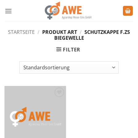
Zum
Inhalt
springen
STARTSEITE
/
PRODUKT ART
/
SCHUTZKAPPE F.ZS
BIEGEWELLE
FILTER
Zu den
Favoriten
hinzufügen