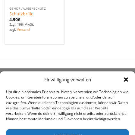
GEHÖR-/AUGENSCHUTZ
Schutzbrille
4,90
€
Zzgl. 19% MwSt.
zzgl.
Versand
Einwilligung verwalten
ÜBER UNS
Um dir ein optimales Erlebnis zu bieten, verwenden wir Technologien wie
Cookies, um Geräteinformationen zu speichern und/oder darauf
zuzugreifen. Wenn du diesen Technologien zustimmst, können wir Daten
wie das Surfverhalten oder eindeutige IDs auf dieser Website
verarbeiten. Wenn du deine Einwilligung nicht erteilst oder zurückziehst,
können bestimmte Merkmale und Funktionen beeinträchtigt werden.
awe ist heute auf vielen Höfen die 1. Adresse, wenn es
um den Kauf landwirtschaftlicher Bedarfsartikel geht.