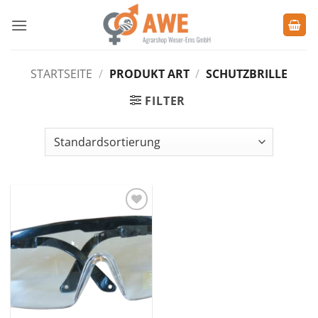
Zum
Inhalt
springen
STARTSEITE
/
PRODUKT ART
/
SCHUTZBRILLE
FILTER
Zu den
Favoriten
hinzufügen