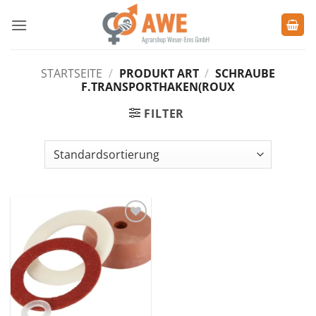
Zum
Inhalt
springen
STARTSEITE
/
PRODUKT ART
/
SCHRAUBE
F.TRANSPORTHAKEN(ROUX
FILTER
Zu den
Favoriten
hinzufügen