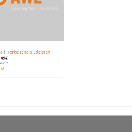
le f. Ferkelschale Edelstahl
,49
€
MwSt.
nd