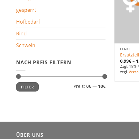
gesperrt
Hofbedarf
Rind
Schwein
FERKEL
Ersatztei
0,99
€
–
1
NACH PREIS FILTERN
Zzgl. 19% 
zzgl.
Versa
Min.
Max.
Preis:
0€
—
10€
FILTER
Preis
Preis
ÜBER UNS